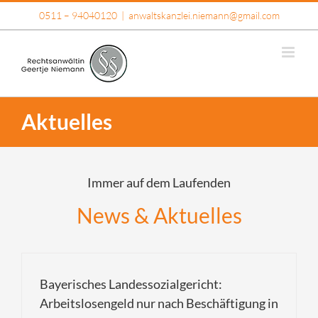
Skip
0511 – 94040120
|
anwaltskanzlei.niemann@gmail.com
to
content
Aktuelles
Immer auf dem Laufenden
News & Aktuelles
Bayerisches Landessozialgericht:
Arbeitslosengeld nur nach Beschäftigung in