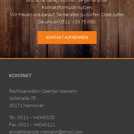
Wünsche haben, können Sie gerne unser
Kontaktformular nutzen.
Wir freuen uns darauf, Sie beraten zu dürfen. Oder rufen
Sie uns an 0511 – 33 75 650.
KONTAKT AUFNEHMEN
KONTAKT
Rechtsanwältin Geertje Niemann
Sallstraße 78
30171 Hannover
Tel.:
0511 – 94040120
Fax: 0511 – 94040121
anwaltskanzlei.niemann@gmail.com