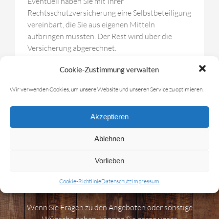
Eventuell haben Sie mit Ihrer
Rechtsschutzversicherung eine Selbstbeteiligung
vereinbart, die Sie aus eigenen Mitteln
aufbringen müssten. Der Rest wird über die
Versicherung abgerechnet.
Cookie-Zustimmung verwalten
Wir verwenden Cookies, um unsere Website und unseren Service zu optimieren.
Kostenübernahme durch den
Staat
Akzeptieren
Ablehnen
Vorlieben
Haben Sie Fragen?
Cookie-Richtlinie
Datenschutz
Impressum
Wenn Sie Fragen zu den Angeboten oder sonstige